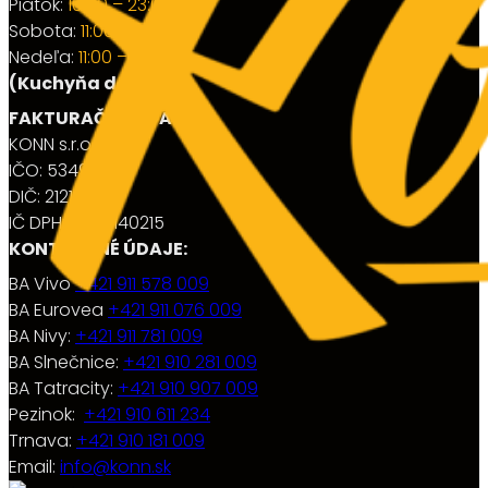
Piatok:
10:00 – 23:00
Sobota:
11:00 – 23:00
Nedeľa:
11:00 – 22:30
(Kuchyňa do 22:00)
FAKTURAČNÉ ÚDAJE
KONN s.r.o.
IČO: 53499794
DIČ: 2121402151
IČ DPH: SK212140215
KONTAKTNÉ ÚDAJE:
BA Vivo
+421 911 578 009
BA Eurovea
+421 911 076 009
BA Nivy:
+421 911 781 009
BA Slnečnice:
+421 910 281 009
BA Tatracity:
+421 910 907 009
Pezinok:
+421 910 611 234
Trnava:
+421 910 181 009
Email:
info@konn.sk