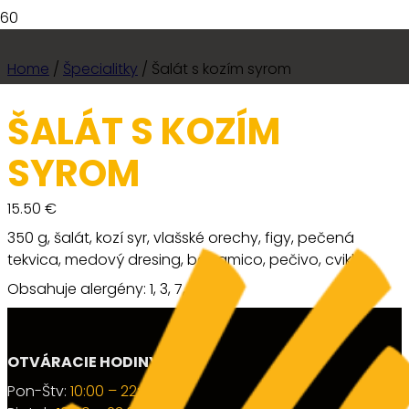
Home
/
Špecialitky
/ Šalát s kozím syrom
ŠALÁT S KOZÍM
SYROM
15.50
€
350 g, šalát, kozí syr, vlašské orechy, figy, pečená
tekvica, medový dresing, balsamico, pečivo, cvikla
Obsahuje alergény: 1, 3, 7, 8, 10
OTVÁRACIE HODINY:
Pon-Štv:
10:00 – 22:30