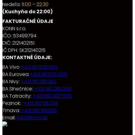
Nedeľa:
11:00 – 22:30
(Kuchyňa do 22:00)
FAKTURAČNÉ ÚDAJE
KONN s.r.o.
IČO: 53499794
DIČ: 2121402151
IČ DPH: SK212140215
KONTAKTNÉ ÚDAJE:
BA Vivo
+421 911 578 009
BA Eurovea
+421 911 076 009
BA Nivy:
+421 911 781 009
BA Slnečnice:
+421 910 281 009
BA Tatracity:
+421 910 907 009
Pezinok:
+421 910 611 234
Trnava:
+421 910 181 009
Email:
info@konn.sk