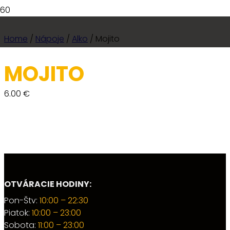
Home
/
Nápoje
/
Alko
/ Mojito
MOJITO
6.00
€
OTVÁRACIE HODINY:
Pon-Štv:
10:00 – 22:30
Piatok:
10:00 – 23:00
Sobota:
11:00 – 23:00