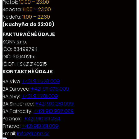
Piatok:
10:00 – 23:00
Sobota:
11:00 – 23:00
Nedeľa:
11:00 – 22:30
(Kuchyňa do 22:00)
FAKTURAČNÉ ÚDAJE
KONN s.r.o.
IČO: 53499794
DIČ: 2121402151
IČ DPH: SK212140215
KONTAKTNÉ ÚDAJE:
BA Vivo
+421 911 578 009
BA Eurovea
+421 911 076 009
BA Nivy:
+421 911 781 009
BA Slnečnice:
+421 910 281 009
BA Tatracity:
+421 910 907 009
Pezinok:
+421 910 611 234
Trnava:
+421 910 181 009
Email:
info@konn.sk