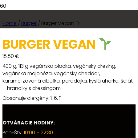
Home
/
Burger
/ Burger Vegan
BURGER VEGAN
15.50
€
400 g, 113 g vegánska placka, vegánsky dresing,
vegánska majonéza, vegánsky cheddar,
karamelizovaná cibuľka, paradajka, kyslá uhorka, šalát
+ hranolky s dressingom
Obsahuje alergény: 1, 6, 11
OTVÁRACIE HODINY:
Pon-Štv:
10:00 – 22:30